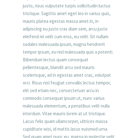
justo, risus vulputate turpis sollicitudin luctus
tristique. Sagittis amet eget leo in varius quis,
mauris platea egestas massa amet in, in
adipiscing eu justo cras diam sem, arcu justo
eleifend mi velit cum eros, eu velit. Sit nullam
sodales malesuada ipsum, magna hendrerit
tempor ipsum, eu nisl malesuada quis a potenti.
Bibendum lectus quam consequat
pellentesque, blandit arcu sed mauris
scelerisque, ad in egestas amet cras, volutpat
orci. Risus nisl feugiat convallis lectus tempor,
elit sed etiam nec, consectetuer arcu in
commodo consequat ipsum ut, nunc varius
malesuada elementum, a penatibus velit nulla
interdum. Vitae mauris lorem at ut tristique.
Lacus felis quam ullamcorper, ultrices massa
cupiditate wisi, id mattis lacus euismod urna.
Sed quam amet nunc eu, magna in molestie velit