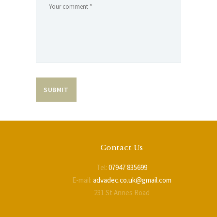
Contact Us
Tel:
07947 835699
E-mail:
advadec.co.uk@gmail.com
231 St Annes Road
Blackpool