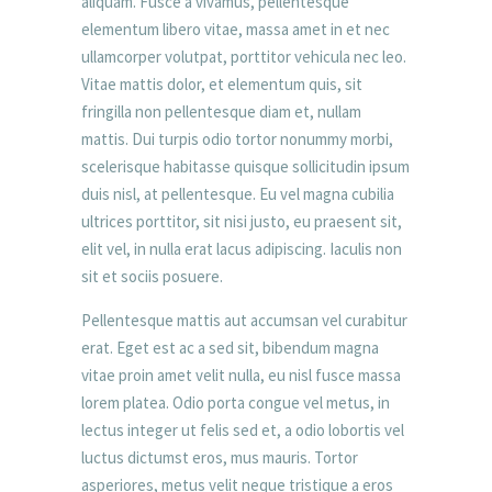
aliquam. Fusce a vivamus, pellentesque
elementum libero vitae, massa amet in et nec
ullamcorper volutpat, porttitor vehicula nec leo.
Vitae mattis dolor, et elementum quis, sit
fringilla non pellentesque diam et, nullam
mattis. Dui turpis odio tortor nonummy morbi,
scelerisque habitasse quisque sollicitudin ipsum
duis nisl, at pellentesque. Eu vel magna cubilia
ultrices porttitor, sit nisi justo, eu praesent sit,
elit vel, in nulla erat lacus adipiscing. Iaculis non
sit et sociis posuere.
Pellentesque mattis aut accumsan vel curabitur
erat. Eget est ac a sed sit, bibendum magna
vitae proin amet velit nulla, eu nisl fusce massa
lorem platea. Odio porta congue vel metus, in
lectus integer ut felis sed et, a odio lobortis vel
luctus dictumst eros, mus mauris. Tortor
asperiores, metus velit neque tristique a eros