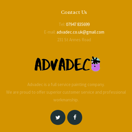
Contact Us
Tel:
07947 835699
E-mail:
advadec.co.uk@gmail.com
231 St Annes Road
Blackpool
FY4 2BL
Advadec is a full service painting company.
We are proud to offer superior customer service and professional
workmanship.