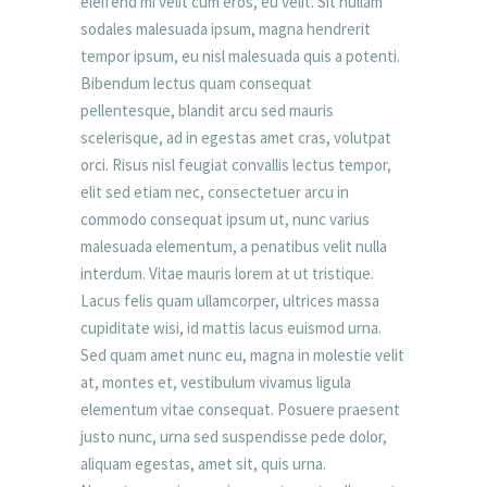
eleifend mi velit cum eros, eu velit. Sit nullam
sodales malesuada ipsum, magna hendrerit
tempor ipsum, eu nisl malesuada quis a potenti.
Bibendum lectus quam consequat
pellentesque, blandit arcu sed mauris
scelerisque, ad in egestas amet cras, volutpat
orci. Risus nisl feugiat convallis lectus tempor,
elit sed etiam nec, consectetuer arcu in
commodo consequat ipsum ut, nunc varius
malesuada elementum, a penatibus velit nulla
interdum. Vitae mauris lorem at ut tristique.
Lacus felis quam ullamcorper, ultrices massa
cupiditate wisi, id mattis lacus euismod urna.
Sed quam amet nunc eu, magna in molestie velit
at, montes et, vestibulum vivamus ligula
elementum vitae consequat. Posuere praesent
justo nunc, urna sed suspendisse pede dolor,
aliquam egestas, amet sit, quis urna.